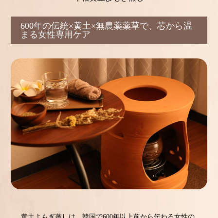
600年の伝統×黄土×無農薬薬草で、芯から温
まる女性専用ケア
黄土よもぎ蒸しは、韓国で600年以上前から伝わる女性の