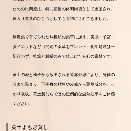
ための民間療法。特に産後の体調回復として重宝され、
嫁入り道具のひとつとしても大切にされてきました。
無農薬で育てられた14種類の薬草に加え、美肌・子宮・
ダイエットなど目的別の薬草をブレンド。化学処理は一
切行わず、乾燥と裁断のみで仕上げた安心の素材です。
黄土の壺と椅子から放出される遠赤外線により、身体の
芯まで温まり、下半身の粘膜や皮膚から薬草成分をしっ
かり吸収。黄土製ならではの圧倒的な温熱効果をご体感
ください。
黄土よもぎ蒸し